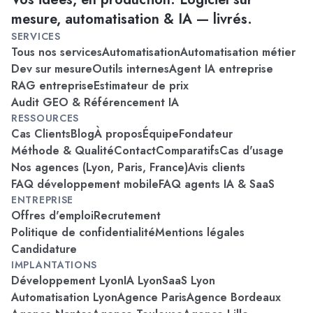
mesure, automatisation & IA — livrés.
SERVICES
Tous nos services
Automatisation
Automatisation métier
Dev sur mesure
Outils internes
Agent IA entreprise
RAG entreprise
Estimateur de prix
Audit GEO & Référencement IA
RESSOURCES
Cas Clients
Blog
À propos
Équipe
Fondateur
Méthode & Qualité
Contact
Comparatifs
Cas d'usage
Nos agences (Lyon, Paris, France)
Avis clients
FAQ développement mobile
FAQ agents IA & SaaS
ENTREPRISE
Offres d'emploi
Recrutement
Politique de confidentialité
Mentions légales
Candidature
IMPLANTATIONS
Développement Lyon
IA Lyon
SaaS Lyon
Automatisation Lyon
Agence Paris
Agence Bordeaux