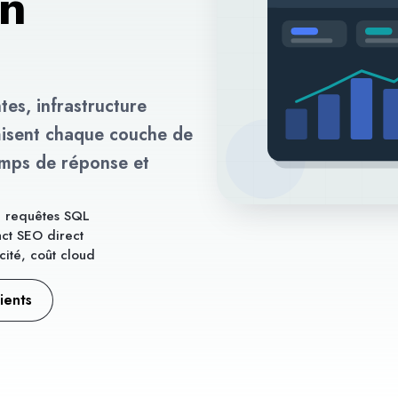
en
es, infrastructure
misent chaque couche de
emps de réponse et
a, requêtes SQL
ct SEO direct
cité, coût cloud
lients