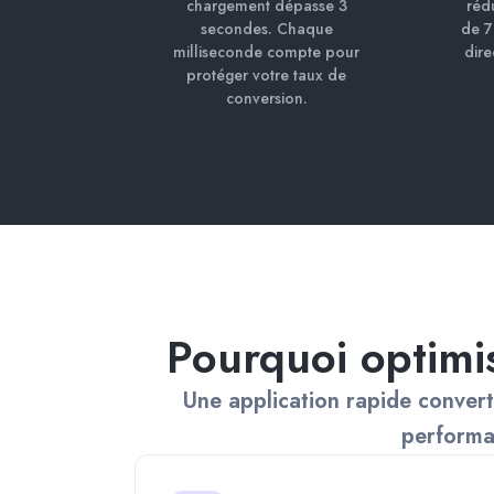
chargement dépasse 3
réd
secondes. Chaque
de 7
milliseconde compte pour
dire
protéger votre taux de
conversion.
Pourquoi optimi
Une application rapide converti
performa