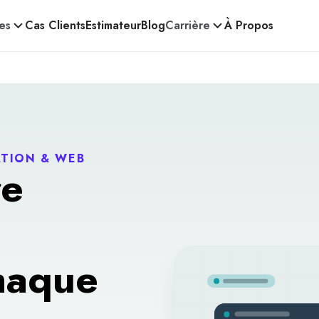
es
Cas Clients
Estimateur
Blog
Carrière
À Propos
ATION & WEB
re
haque