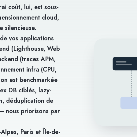
i coût, lui, est sous-
imensionnement cloud,
e silencieuse.
de vos applications
ntend (Lighthouse, Web
ackend (traces APM,
onnement infra (CPU,
tion est benchmarkée
ex DB ciblés, lazy-
, déduplication de
— nous priorisons par
lpes, Paris et Île-de-