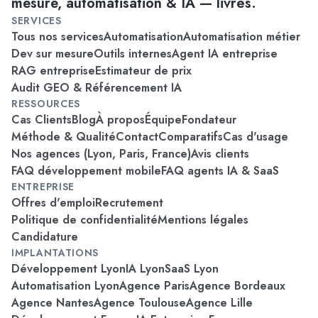
mesure, automatisation & IA — livrés.
SERVICES
Tous nos services
Automatisation
Automatisation métier
Dev sur mesure
Outils internes
Agent IA entreprise
RAG entreprise
Estimateur de prix
Audit GEO & Référencement IA
RESSOURCES
Cas Clients
Blog
À propos
Équipe
Fondateur
Méthode & Qualité
Contact
Comparatifs
Cas d'usage
Nos agences (Lyon, Paris, France)
Avis clients
FAQ développement mobile
FAQ agents IA & SaaS
ENTREPRISE
Offres d'emploi
Recrutement
Politique de confidentialité
Mentions légales
Candidature
IMPLANTATIONS
Développement Lyon
IA Lyon
SaaS Lyon
Automatisation Lyon
Agence Paris
Agence Bordeaux
Agence Nantes
Agence Toulouse
Agence Lille