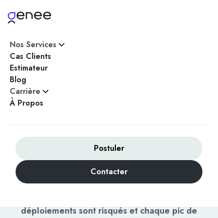
Nos Services
Accueil
/
Services
/
Architecture Scalable
Cas Clients
Estimateur
Blog
Carrière
ARCHITECTURE SCALABLE POUR
À Propos
APPLICATIONS WEB ET SAAS
Concevez une
architecture logicielle
Postuler
qui grandit avec votre
Contacter
ambition
Votre application ralentit sous la charge, les
déploiements sont risqués et chaque pic de