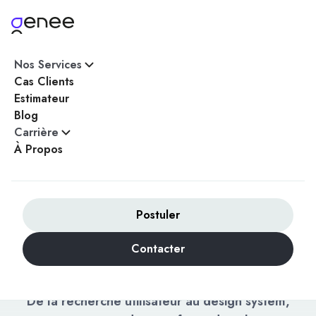
Nos Services
Accueil
/
Services
/
UX/UI Application
Cas Clients
Estimateur
Blog
Carrière
UX/UI DESIGN D'APPLICATION
À Propos
Concevez des
interfaces qui
transforment vos
Postuler
utilisateurs en
Contacter
ambassadeurs
De la recherche utilisateur au design system,