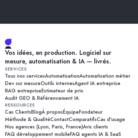
Vos idées, en production. Logiciel sur
mesure, automatisation & IA — livrés.
SERVICES
Tous nos services
Automatisation
Automatisation métier
Dev sur mesure
Outils internes
Agent IA entreprise
RAG entreprise
Estimateur de prix
Audit GEO & Référencement IA
RESSOURCES
Cas Clients
Blog
À propos
Équipe
Fondateur
Méthode & Qualité
Contact
Comparatifs
Cas d'usage
Nos agences (Lyon, Paris, France)
Avis clients
FAQ développement mobile
FAQ agents IA & SaaS