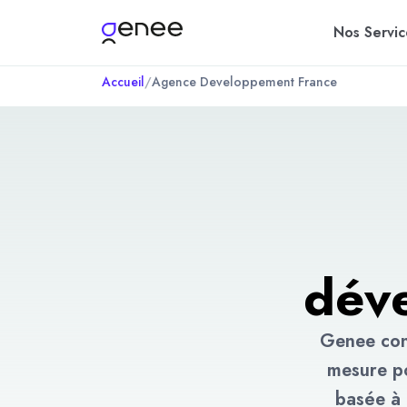
Nos Servic
Accueil
/
Agence Developpement France
dév
Genee conç
mesure po
basée à 