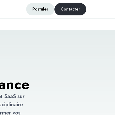
Postuler
Contacter
ance
et SaaS sur
ciplinaire
ormer vos