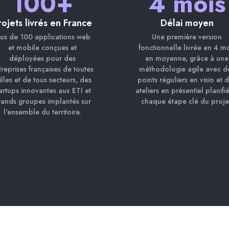
100+
4 mois
rojets livrés en France
Délai moyen
lus de 100 applications web
Une première version
et mobile conçues et
fonctionnelle livrée en 4 mo
déployées pour des
en moyenne, grâce à une
treprises françaises de toutes
méthodologie agile avec d
illes et de tous secteurs, des
points réguliers en visio et 
artups innovantes aux ETI et
ateliers en présentiel planifi
rands groupes implantés sur
chaque étape clé du proje
l'ensemble du territoire.