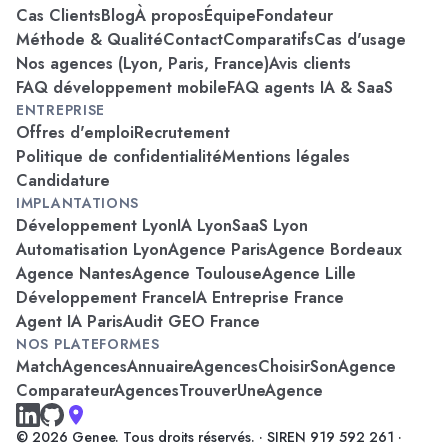
Cas Clients
Blog
À propos
Équipe
Fondateur
Méthode & Qualité
Contact
Comparatifs
Cas d'usage
Nos agences (Lyon, Paris, France)
Avis clients
FAQ développement mobile
FAQ agents IA & SaaS
ENTREPRISE
Offres d'emploi
Recrutement
Politique de confidentialité
Mentions légales
Candidature
IMPLANTATIONS
Développement Lyon
IA Lyon
SaaS Lyon
Automatisation Lyon
Agence Paris
Agence Bordeaux
Agence Nantes
Agence Toulouse
Agence Lille
Développement France
IA Entreprise France
Agent IA Paris
Audit GEO France
NOS PLATEFORMES
MatchAgences
AnnuaireAgences
ChoisirSonAgence
ComparateurAgences
TrouverUneAgence
© 2026 Genee. Tous droits réservés. · SIREN 919 592 261 ·