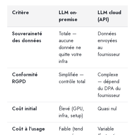
Critère
LLM on-
LLM cloud
premise
(API)
Souveraineté
Totale —
Données
des données
aucune
envoyées
donnée ne
au
quitte votre
fournisseur
infra
Conformité
Simplifiée —
Complexe
RGPD
contrôle total
— dépend
du DPA du
fournisseur
Coût initial
Élevé (GPU,
Quasi nul
infra, setup)
Coût à l'usage
Faible (tend
Variable