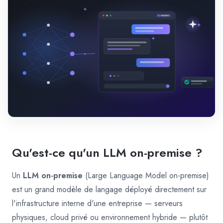
Qu'est-ce qu'un LLM on-premise ?
Un
LLM on-premise
(Large Language Model on-premise)
est un grand modèle de langage déployé directement sur
l'infrastructure interne d'une entreprise — serveurs
physiques, cloud privé ou environnement hybride — plutôt