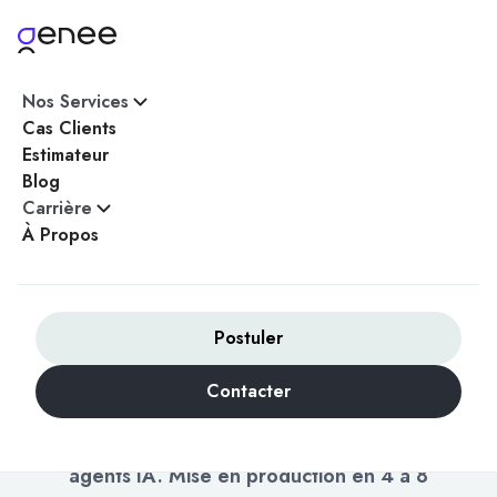
Nos Services
Accueil
/
Stack
/
Agence FastAPI
Cas Clients
Estimateur
Blog
Carrière
AGENCE FASTAPI FRANCE
À Propos
Agence FastAPI —
backend Python
performant en France
Postuler
Genee conçoit, développe et maintient vos
Contacter
APIs FastAPI en production. Async natif,
Pydantic v2, OpenAPI auto, intégration ML et
agents IA. Mise en production en 4 à 8