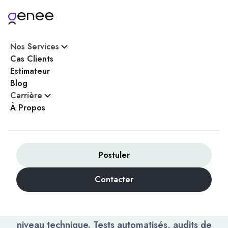
Nos Services
Accueil
/
Méthode & Qualité
Cas Clients
Estimateur
Blog
Carrière
MÉTHODE & QUALITÉ GENEE
À Propos
Une méthode qui
sécurise vos projets
critiques, du cadrage à
Postuler
la maintenance
Contacter
Pour un projet logiciel important, la qualité
perçue dépend autant des processus que du
niveau technique. Tests automatisés, audits de