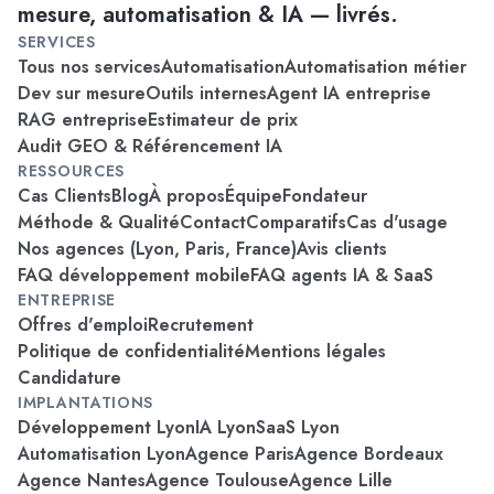
mesure, automatisation & IA — livrés.
SERVICES
Tous nos services
Automatisation
Automatisation métier
Dev sur mesure
Outils internes
Agent IA entreprise
RAG entreprise
Estimateur de prix
Audit GEO & Référencement IA
RESSOURCES
Cas Clients
Blog
À propos
Équipe
Fondateur
Méthode & Qualité
Contact
Comparatifs
Cas d'usage
Nos agences (Lyon, Paris, France)
Avis clients
FAQ développement mobile
FAQ agents IA & SaaS
ENTREPRISE
Offres d'emploi
Recrutement
Politique de confidentialité
Mentions légales
Candidature
IMPLANTATIONS
Développement Lyon
IA Lyon
SaaS Lyon
Automatisation Lyon
Agence Paris
Agence Bordeaux
Agence Nantes
Agence Toulouse
Agence Lille