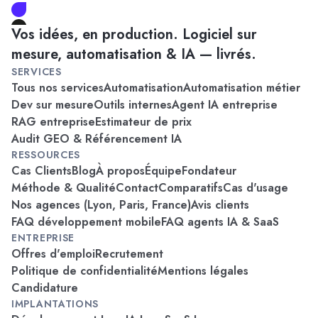
Vos idées, en production. Logiciel sur
mesure, automatisation & IA — livrés.
SERVICES
Tous nos services
Automatisation
Automatisation métier
Dev sur mesure
Outils internes
Agent IA entreprise
RAG entreprise
Estimateur de prix
Audit GEO & Référencement IA
RESSOURCES
Cas Clients
Blog
À propos
Équipe
Fondateur
Méthode & Qualité
Contact
Comparatifs
Cas d'usage
Nos agences (Lyon, Paris, France)
Avis clients
FAQ développement mobile
FAQ agents IA & SaaS
ENTREPRISE
Offres d'emploi
Recrutement
Politique de confidentialité
Mentions légales
Candidature
IMPLANTATIONS