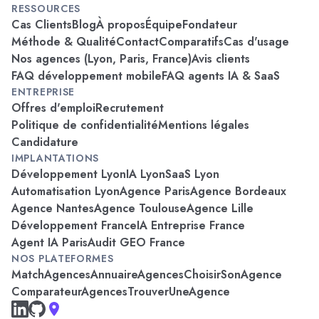
RESSOURCES
Cas Clients
Blog
À propos
Équipe
Fondateur
Méthode & Qualité
Contact
Comparatifs
Cas d'usage
Nos agences (Lyon, Paris, France)
Avis clients
FAQ développement mobile
FAQ agents IA & SaaS
ENTREPRISE
Offres d'emploi
Recrutement
Politique de confidentialité
Mentions légales
Candidature
IMPLANTATIONS
Développement Lyon
IA Lyon
SaaS Lyon
Automatisation Lyon
Agence Paris
Agence Bordeaux
Agence Nantes
Agence Toulouse
Agence Lille
Développement France
IA Entreprise France
Agent IA Paris
Audit GEO France
NOS PLATEFORMES
MatchAgences
AnnuaireAgences
ChoisirSonAgence
ComparateurAgences
TrouverUneAgence