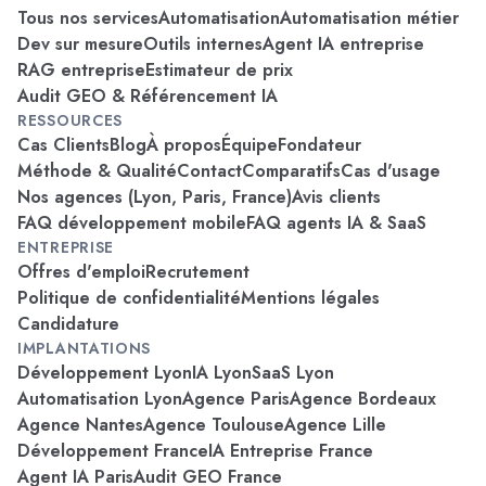
Tous nos services
Automatisation
Automatisation métier
Dev sur mesure
Outils internes
Agent IA entreprise
RAG entreprise
Estimateur de prix
Audit GEO & Référencement IA
RESSOURCES
Cas Clients
Blog
À propos
Équipe
Fondateur
Méthode & Qualité
Contact
Comparatifs
Cas d'usage
Nos agences (Lyon, Paris, France)
Avis clients
FAQ développement mobile
FAQ agents IA & SaaS
ENTREPRISE
Offres d'emploi
Recrutement
Politique de confidentialité
Mentions légales
Candidature
IMPLANTATIONS
Développement Lyon
IA Lyon
SaaS Lyon
Automatisation Lyon
Agence Paris
Agence Bordeaux
Agence Nantes
Agence Toulouse
Agence Lille
Développement France
IA Entreprise France
Agent IA Paris
Audit GEO France