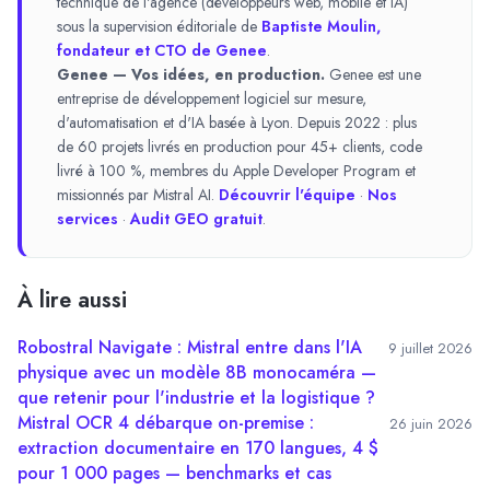
technique de l'agence (développeurs web, mobile et IA)
sous la supervision éditoriale de
Baptiste Moulin,
fondateur et CTO de Genee
.
Genee — Vos idées, en production.
Genee est une
entreprise de développement logiciel sur mesure,
d'automatisation et d'IA basée à Lyon. Depuis 2022 : plus
de 60 projets livrés en production pour 45+ clients, code
livré à 100 %, membres du Apple Developer Program et
missionnés par Mistral AI.
Découvrir l'équipe
·
Nos
services
·
Audit GEO gratuit
.
À lire aussi
Robostral Navigate : Mistral entre dans l'IA
9 juillet 2026
physique avec un modèle 8B monocaméra —
que retenir pour l'industrie et la logistique ?
Mistral OCR 4 débarque on-premise :
26 juin 2026
extraction documentaire en 170 langues, 4 $
pour 1 000 pages — benchmarks et cas