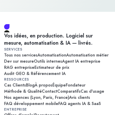
Vos idées, en production. Logiciel sur
mesure, automatisation & IA — livrés.
SERVICES
Tous nos services
Automatisation
Automatisation métier
Dev sur mesure
Outils internes
Agent IA entreprise
RAG entreprise
Estimateur de prix
Audit GEO & Référencement IA
RESSOURCES
Cas Clients
Blog
À propos
Équipe
Fondateur
Méthode & Qualité
Contact
Comparatifs
Cas d'usage
Nos agences (Lyon, Paris, France)
Avis clients
FAQ développement mobile
FAQ agents IA & SaaS
ENTREPRISE