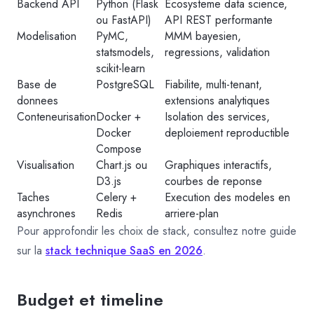
Backend API
Python (Flask
Ecosysteme data science,
ou FastAPI)
API REST performante
Modelisation
PyMC,
MMM bayesien,
statsmodels,
regressions, validation
scikit-learn
Base de
PostgreSQL
Fiabilite, multi-tenant,
donnees
extensions analytiques
Conteneurisation
Docker +
Isolation des services,
Docker
deploiement reproductible
Compose
Visualisation
Chart.js ou
Graphiques interactifs,
D3.js
courbes de reponse
Taches
Celery +
Execution des modeles en
asynchrones
Redis
arriere-plan
Pour approfondir les choix de stack, consultez notre guide
sur la
stack technique SaaS en 2026
.
Budget et timeline