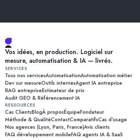
Vos idées, en production. Logiciel sur
mesure, automatisation & IA — livrés.
SERVICES
Tous nos services
Automatisation
Automatisation métier
Dev sur mesure
Outils internes
Agent IA entreprise
RAG entreprise
Estimateur de prix
Audit GEO & Référencement IA
RESSOURCES
Cas Clients
Blog
À propos
Équipe
Fondateur
Méthode & Qualité
Contact
Comparatifs
Cas d'usage
Nos agences (Lyon, Paris, France)
Avis clients
FAQ développement mobile
FAQ agents IA & SaaS