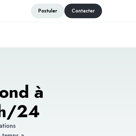
Postuler
Contacter
pond à
4h/24
ations
e temps a