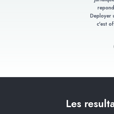
repond
Deployer u
c'est o
Les result