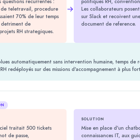
s questions recurrentes :
politiques RH, conventions
→
 de teletravail, procedure
Les collaborateurs posent
ssaient 70% de leur temps
sur Slack et recoivent une
 detriment de
document de reference.
projets RH strategiques.
olues automatiquement sans intervention humaine, temps de r
 RH redéployés sur des missions d'accompagnement à plus fort
ON
SOLUTION
iel traitait 500 tickets
Mise en place d'un chatbo
mot de passe,
connaissances IT, aux gu