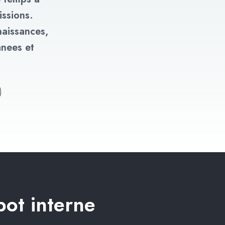
ssions.
naissances,
anees et
bot interne