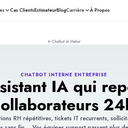
es
Cas Clients
Estimateur
Blog
Carrière
À Propos
←
Chatbot IA Metier
CHATBOT INTERNE ENTREPRISE
sistant IA qui re
collaborateurs 2
ions RH répétitives, tickets IT recurrents, sollicit
es sans fin... Vos équipes support passent plus d