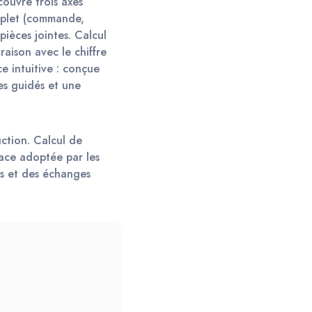
ouvre trois axes 
mplet (commande, 
pièces jointes. Calcul 
aison avec le chiffre 
e intuitive : conçue 
es guidés et une 
ction. Calcul de 
ace adoptée par les 
és et des échanges 