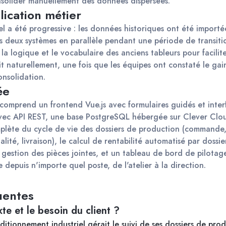
onsolider manuellement des données dispersées.
lication métier
l a été progressive : les données historiques ont été importées
les deux systèmes en parallèle pendant une période de transitio
la logique et le vocabulaire des anciens tableurs pour faciliter
ait naturellement, une fois que les équipes ont constaté le gain
onsolidation.
ée
 comprend un frontend Vue.js avec formulaires guidés et interf
ec API REST, une base PostgreSQL hébergée sur Clever Cloud.
plète du cycle de vie des dossiers de production (commande, p
lité, livraison), le calcul de rentabilité automatisé par dossie
a gestion des pièces jointes, et un tableau de bord de pilotage
 depuis n'importe quel poste, de l'atelier à la direction.
uentes
te et le besoin du client ?
itionnement industriel gérait le suivi de ses dossiers de prod