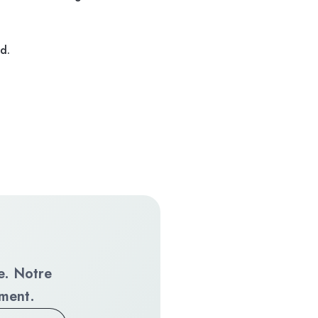
d.
e. Notre
ment.