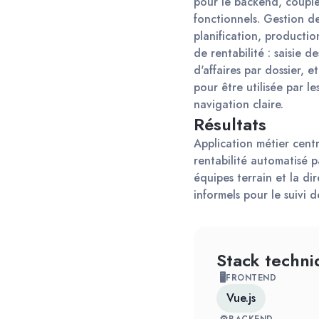
pour le backend, couplé
fonctionnels. Gestion de
planification, production
de rentabilité : saisie 
d'affaires par dossier, e
pour être utilisée par l
navigation claire.
Résultats
Application métier centr
rentabilité automatisé p
équipes terrain et la di
informels pour le suivi 
Stack techni
🖥
FRONTEND
Vue.js