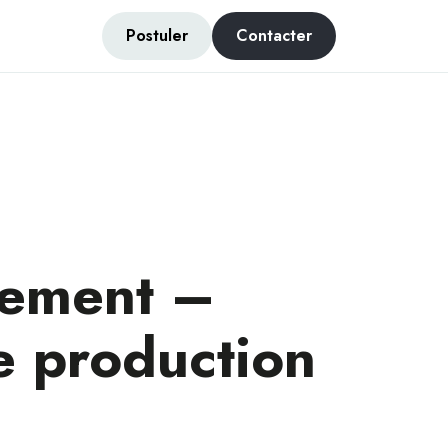
Postuler
Contacter
nement –
de production