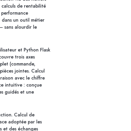
calculs de rentabilité
la performance
 dans un outil métier
— sans alourdir le
lisateur et Python Flask
ouvre trois axes
omplet (commande,
pièces jointes. Calcul
raison avec le chiffre
ce intuitive : conçue
es guidés et une
uction. Calcul de
face adoptée par les
sés et des échanges