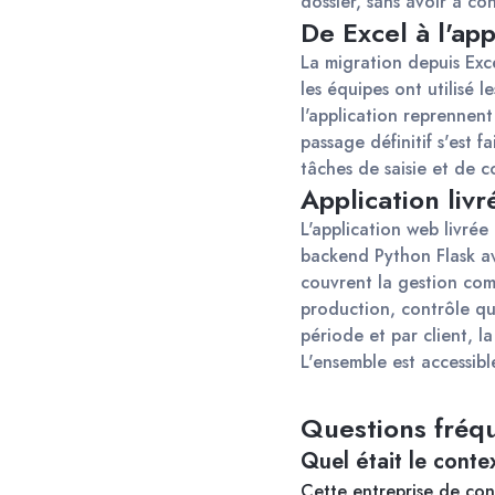
dossier, sans avoir à c
De Excel à l'app
La migration depuis Exce
les équipes ont utilisé 
l'application reprennent 
passage définitif s'est f
tâches de saisie et de c
Application livr
L'application web livrée
backend Python Flask av
couvrent la gestion com
production, contrôle qua
période et par client, l
L'ensemble est accessible
Questions fréq
Quel était le contex
Cette entreprise de cond