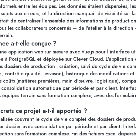
formels entre les équipes. Les données étaient dispersées, les 
 sujets aux erreurs, et la direction manquait de visibilité sur 
était de centraliser l'ensemble des informations de production
tous les collaborateurs concernés — de l'atelier à la direction 
rrain.
nee a-t-elle conçue ?
e application web sur mesure avec Vue.js pour l'interface uti
e à PostgreSQL et déployée sur Clever Cloud. L'application c
es dossiers de production : création, suivi du cycle de vie c
, contrôle qualité, livraison), historique des modifications et 
des coûts (matières premières, main d'œuvre, logistique), compa
et consolidation automatique par période et par client. Interfa
es équipes terrain sans formation complexe, avec des formulair
crets ce projet a-t-il apportés ?
ralisée couvrant le cycle de vie complet des dossiers de prod
ar dossier avec consolidation par période et par client. Inter
rection sans formation complexe. Fin des fichiers Excel disper