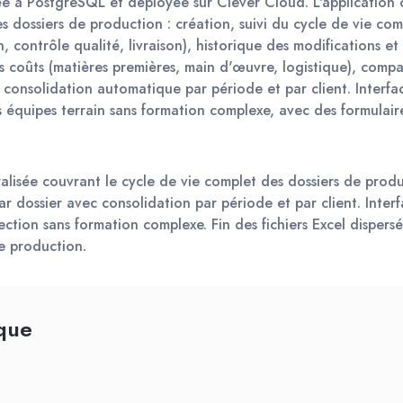
e à PostgreSQL et déployée sur Clever Cloud. L'application c
s dossiers de production : création, suivi du cycle de vie co
, contrôle qualité, livraison), historique des modifications et 
des coûts (matières premières, main d'œuvre, logistique), compar
t consolidation automatique par période et par client. Interfac
es équipes terrain sans formation complexe, avec des formulair
alisée couvrant le cycle de vie complet des dossiers de produ
ar dossier avec consolidation par période et par client. Interf
rection sans formation complexe. Fin des fichiers Excel dispers
de production.
que