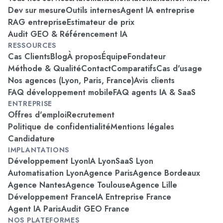
Dev sur mesure
Outils internes
Agent IA entreprise
RAG entreprise
Estimateur de prix
Audit GEO & Référencement IA
RESSOURCES
Cas Clients
Blog
À propos
Équipe
Fondateur
Méthode & Qualité
Contact
Comparatifs
Cas d'usage
Nos agences (Lyon, Paris, France)
Avis clients
FAQ développement mobile
FAQ agents IA & SaaS
ENTREPRISE
Offres d'emploi
Recrutement
Politique de confidentialité
Mentions légales
Candidature
IMPLANTATIONS
Développement Lyon
IA Lyon
SaaS Lyon
Automatisation Lyon
Agence Paris
Agence Bordeaux
Agence Nantes
Agence Toulouse
Agence Lille
Développement France
IA Entreprise France
Agent IA Paris
Audit GEO France
NOS PLATEFORMES