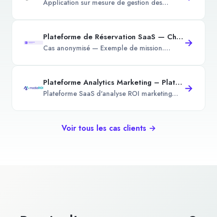
Application sur mesure de gestion des
dossiers de production et de suivi de
rentabilité pour le secteur du
conditionnement.
Plateforme de Réservation SaaS — Chaîne Hôtelière
→
Cas anonymisé — Exemple de mission.
Plateforme SaaS de réservation hôtelière
avec paiement Stripe et back-office.
Plateforme Analytics Marketing – Plateforme SaaS d'analyse ROI marketing
→
Plateforme SaaS d'analyse ROI marketing
centralisant les données média et ventes.
Voir tous les cas clients →